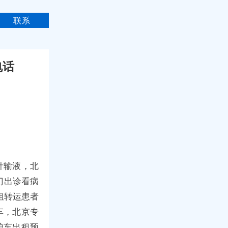
联系
电话
针输液，北
门出诊看病
租转运患者
车，北京专
护车出租预