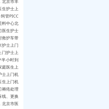
，北京市丰
医生护士上
管PICC
照料中心北
门医生护士
时救护车带
京护士上门
上门护士上
护半小时到
家庭医生上
护士上门机
医生上门机
门褥疮处理
拆线、更换
，北京市医