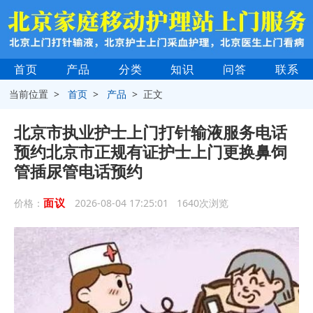
首页
产品
分类
知识
问答
联系
当前位置 >
首页
>
产品
> 正文
北京市执业护士上门打针输液服务电话
预约北京市正规有证护士上门更换鼻饲
管插尿管电话预约
面议
价格：
2026-08-04 17:25:01 1640次浏览