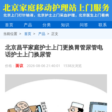
首页
产品
分类
知识
问答
联系
当前位置 >
首页
>
产品
> 正文
北京昌平家庭护士上门更换胃管尿管电
话护士上门换尿管
面议
价格：
2026-08-06 21:40:01 1538次浏览