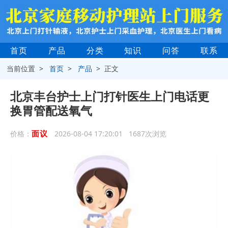
首页
产品
分类
知识
问答
联系
当前位置 >
首页
>
产品
> 正文
北京丰台护士上门打针医生上门电话更
换胃管配送氧气
面议
价格：
2026-08-04 17:20:01 1687次浏览