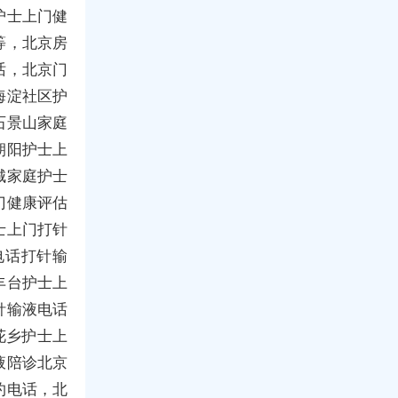
护士上门健
等，北京房
话，北京门
海淀社区护
石景山家庭
朝阳护士上
城家庭护士
门健康评估
士上门打针
电话打针输
丰台护士上
针输液电话
花乡护士上
液陪诊北京
约电话，北