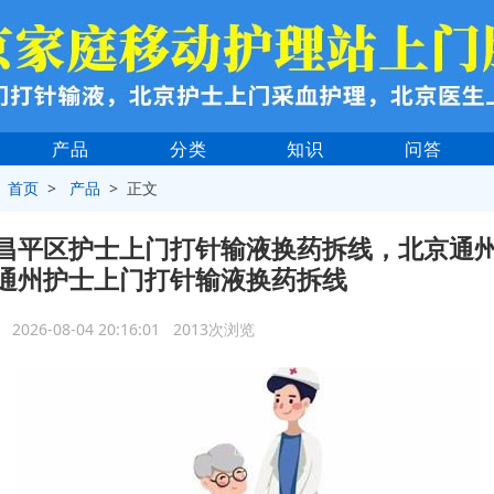
产品
分类
知识
问答
>
首页
>
产品
> 正文
昌平区护士上门打针输液换药拆线，北京通
通州护士上门打针输液换药拆线
2026-08-04 20:16:01 2013次浏览