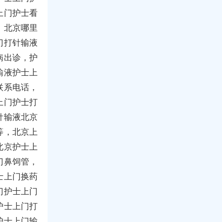
上门护士看
，北京哪里
门打针输液
病出诊，护
输液护士上
联系电话，
上门护士打
针输液北京
等，北京上
北京护士上
门鼻饲管，
士上门换药
门护士上门
护士上门打
护士上门输