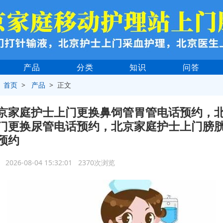
产品
分类
知识
问答
>
首页
>
产品
> 正文
京家庭护士上门更换鼻饲管胃管电话预约，
门更换尿管电话预约，北京家庭护士上门膀
预约
2026-08-04 15:32:01 2370次浏览