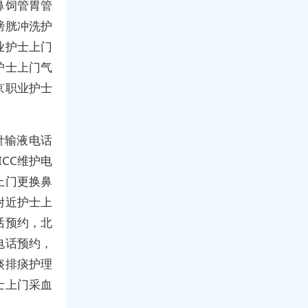
鼻饲管胃管
膀胱冲洗护
业护士上门
护士上门气
京职业护士
针输液电话
CC维护电
上门更换鼻
附近护士上
话预约，北
电话预约，
痰排痰护理
士上门采血