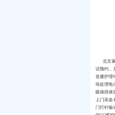
北京
话预约，
造瘘护理
疮处理电
吸痰排痰
上门采血
门打针输
PICC