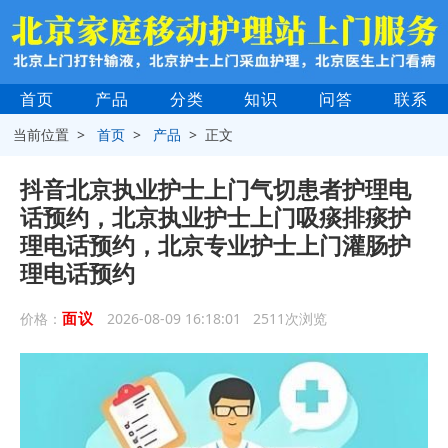
首页
产品
分类
知识
问答
联系
当前位置 >
首页
>
产品
> 正文
抖音北京执业护士上门气切患者护理电
话预约，北京执业护士上门吸痰排痰护
理电话预约，北京专业护士上门灌肠护
理电话预约
面议
价格：
2026-08-09 16:18:01 2511次浏览