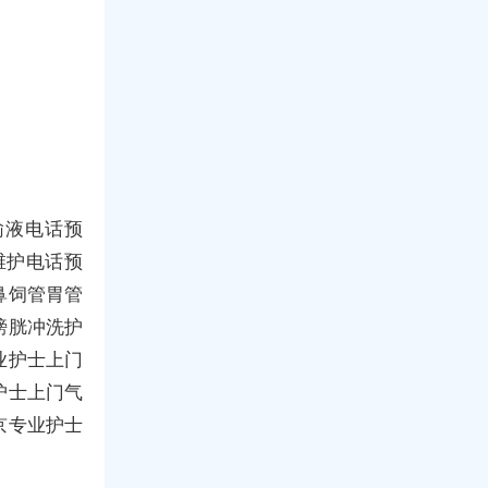
输液电话预
维护电话预
鼻饲管胃管
膀胱冲洗护
业护士上门
护士上门气
京专业护士