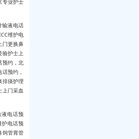
京专业护士
针输液电话
CC维护电
上门更换鼻
经验护士上
话预约，北
电话预约，
痰排痰护理
士上门采血
输液电话预
维护电话预
鼻饲管胃管