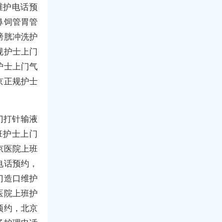
维护电话预
鼻饲管胃管
膀胱冲洗护
规护士上门
护士上门气
京正规护士
门打针输液
班护士上门
京医院上班
电话预约，
门造口维护
医院上班护
预约，北京