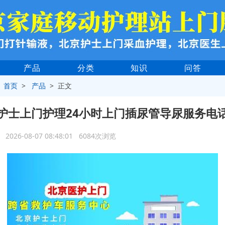
产品
分类
知识
问答
>
首页
>
产品
> 正文
护士上门护理24小时上门插尿管导尿服务电
2026-08-07 08:48:01 6084次浏览