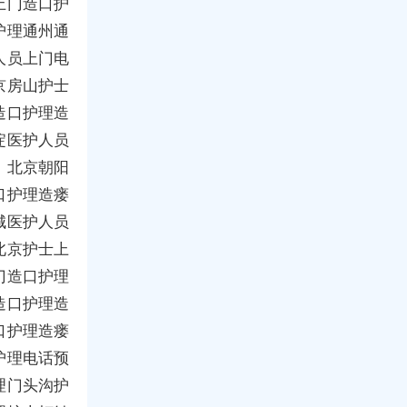
上门造口护
护理通州通
人员上门电
京房山护士
造口护理造
淀医护人员
，北京朝阳
口护理造瘘
城医护人员
北京护士上
门造口护理
造口护理造
口护理造瘘
护理电话预
理门头沟护