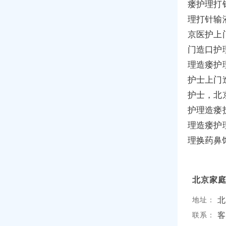
瘘护理打
理打针输
京医护上
门造口护
理造瘘护
护士上门
护士，北
护理造瘘
理造瘘护
理换药鼻
北京家
北
地址：
客
联系：